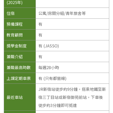
(2025年)
住宿
公寓/房間分組/青年旅舍等
預備課程
有
教育顧問
有
獎學金制度
有 (JASSO)
兼職介紹
有
兼職最高時數
每週28小時
上課定期車票
有 (只有都營線)
JR新宿站徒步約9分鐘，搭乘地鐵至新
最近車站
宿三丁目站或新宿御苑前站，下車後
徒步約3分鐘即可抵達