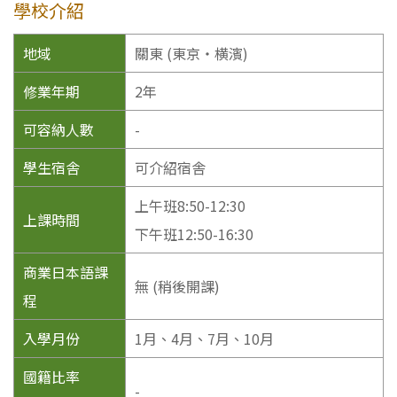
學校介紹
地域
關東 (東京・横濱)
修業年期
2年
可容納人數
-
學生宿舎
可介紹宿舎
上午班8:50-12:30
上課時間
下午班12:50-16:30
商業日本語課
無 (稍後開課)
程
入學月份
1月、4月、7月、10月
國籍比率
-