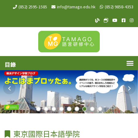
(852) 2595-1585
info@tamago.edu.hk
(852) 9858-4353
TAMAGO Blog
TAMAGO MeW
TAMAGO Y
TAMA
TA
東京國際日本語學院