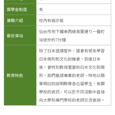
獎學金制度
有
兼職介紹
校內有揭示板
仙台市地下鐵東西線青葉通り一番町
最近車站
站徒步約7分鐘
除了日本語課堂外，還會有很多學習
日本規則和文化的機會。到達日本
後，會特別教授重要的日本文化和規
教育特色
則。我們邀請專業的老師，特地以簡
單明白的說明教導各位留學生。有關
學校的資訊，可以於不同活動中直接
向大學和專門學校的老師交流查詢。