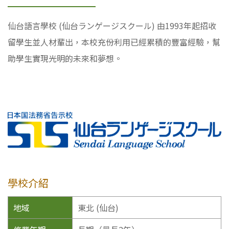
仙台語言學校 (仙台ランゲージスクール) 由1993年起招收
留學生並人材輩出，本校充份利用已經累積的豐富經驗，幫
助學生實現光明的未來和夢想。
學校介紹
地域
東北 (仙台)