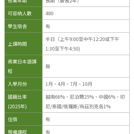
修業年期
長期（最長2年）
可容納人數
480
學生宿舎
有
半日（上午9:00至中午12:20或下午
上課時間
1:30至下午4:50)
商業日本語課
無
程
入學月份
1月、4月、7月、10月
國籍比率
越南66%、尼泊爾25%、中國6%、印
(2025年)
尼/泰國/俄羅斯/烏茲別克各1%
住宿
有
預備課程
有