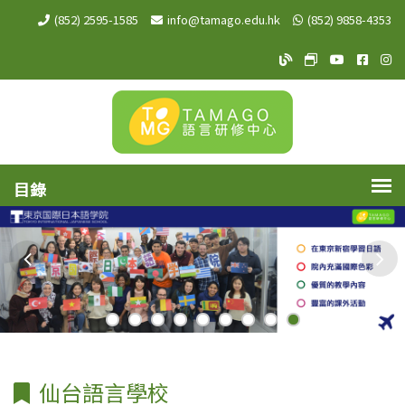
(852) 2595-1585
info@tamago.edu.hk
(852) 9858-4353
TAMAGO Blog
TAMAGO MeW
TAMAGO Y
TAMA
TA
仙台語言學校