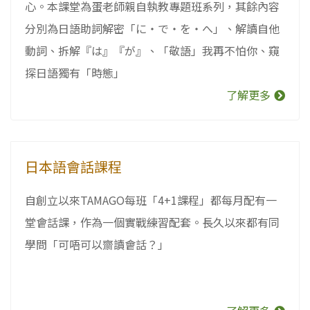
心。本課堂為蛋老師親自執教專題班系列，其餘內容
分別為日語助詞解密「に・で・を・へ」、解讀自他
動詞、拆解『は』『が』、「敬語」我再不怕你、窺
探日語獨有「時態」
了解更多
日本語會話課程
自創立以來TAMAGO每班「4+1課程」都每月配有一
堂會話課，作為一個實戰練習配套。長久以來都有同
學問「可唔可以齋讀會話？」