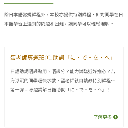
除日本語常規課程外，本校亦提供特別課程，針對同學在日
本語學習上遇到的問題和困難，讓同學可以輕鬆理解。
蛋老師專題班①: 助詞「に・で・を・へ」
日語助詞唔識點用？唔識分？能力試臨近好擔心？苦
海浮沉的同學趕快求救，蛋老師親自執教特別課程～
第一彈 – 專題講解日語助詞「に・で・を・へ」！
了解更多