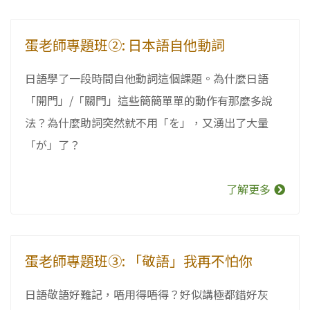
蛋老師專題班②: 日本語自他動詞
日語學了一段時間自他動詞這個課題。為什麼日語
「開門」/「關門」這些簡簡單單的動作有那麼多說
法？為什麼助詞突然就不用「を」，又湧出了大量
「が」了？
了解更多
蛋老師專題班③: 「敬語」我再不怕你
日語敬語好難記，唔用得唔得？好似講極都錯好灰