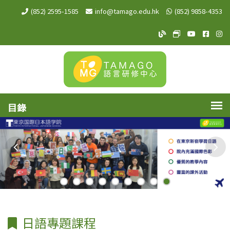
(852) 2595-1585
info@tamago.edu.hk
(852) 9858-4353
TAMAGO Blog
TAMAGO MeW
TAMAGO Y
TAMA
TA
日語專題課程