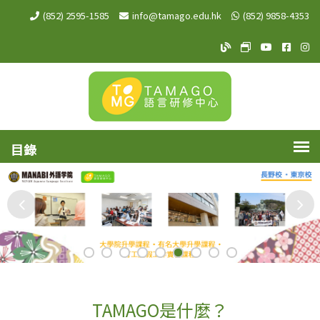
(852) 2595-1585
info@tamago.edu.hk
(852) 9858-4353
TAMAGO Blog
TAMAGO MeW
TAMAGO Y
TAMA
TA
TAMAGO是什麼？