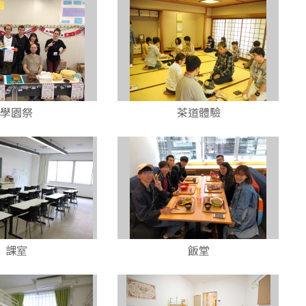
學園祭
茶道體驗
課室
飯堂