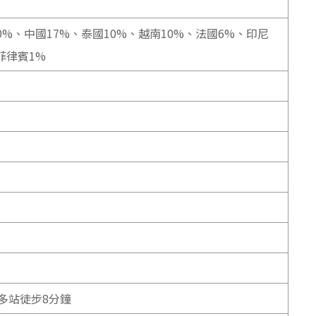
0%、中國17%、泰國10%、越南10%、法國6%、印尼
菲律賓1%
多站徒步8分鐘