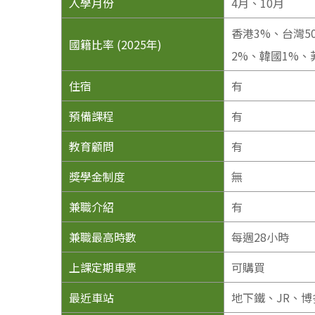
入學月份
4月、10月
香港3%、台灣5
國籍比率 (2025年)
2%、韓國1%、
住宿
有
預備課程
有
教育顧問
有
獎學金制度
無
兼職介紹
有
兼職最高時數
每週28小時
上課定期車票
可購買
最近車站
地下鐵、JR、博