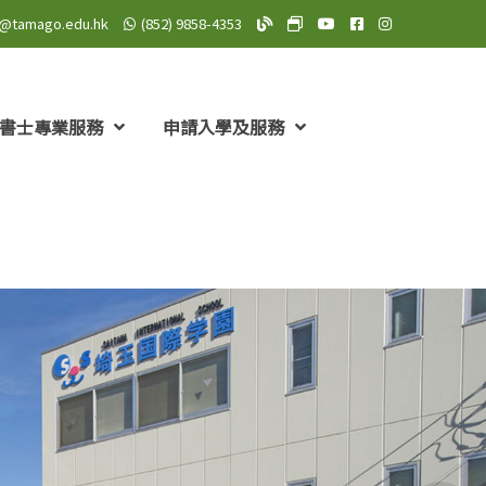
o@tamago.edu.hk
(852) 9858-4353
TAMAGO Blog
TAMAGO MeWe 專頁: TA
TAMAGO YouTube 頻道
TAMAGO Facebo
TAMAGO Insta
書士專業服務
申請入學及服務