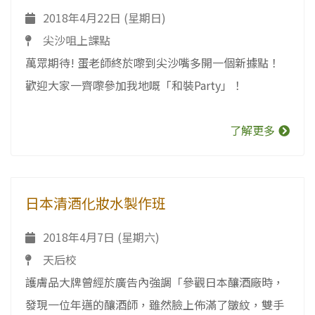
2018年4月22日 (星期日)
尖沙咀上課點
萬眾期待! 蛋老師終於嚟到尖沙嘴多開一個新據點！
歡迎大家一齊嚟參加我地嘅「和裝Party」！
了解更多
日本清酒化妝水製作班
2018年4月7日 (星期六)
天后校
護膚品大牌曾經於廣告內強調「參觀日本釀酒廠時，
發現一位年邁的釀酒師，雖然臉上佈滿了皺紋，雙手