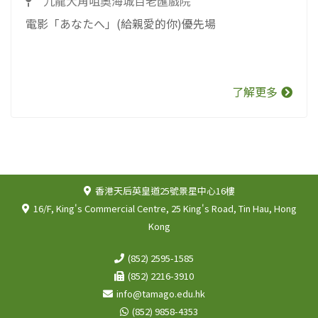
九龍大角咀奧海城百老匯戲院
電影「あなたへ」(給親愛的你)優先場
了解更多
香港天后英皇道25號景星中心16樓
16/F, King's Commercial Centre, 25 King's Road, Tin Hau, Hong
Kong
(852) 2595-1585
(852) 2216-3910
info@tamago.edu.hk
(852) 9858-4353