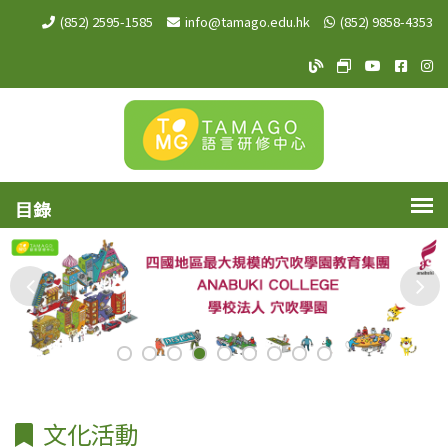
(852) 2595-1585
info@tamago.edu.hk
(852) 9858-4353
TAMAGO Blog
TAMAGO MeW
TAMAGO Y
TAMA
TA
文化活動