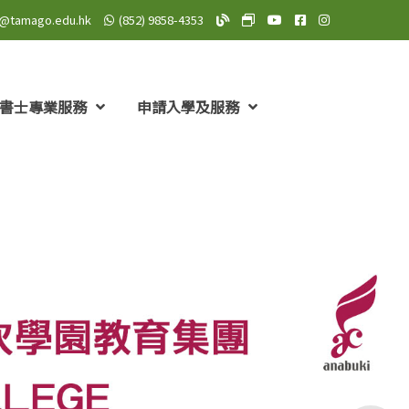
o@tamago.edu.hk
(852) 9858-4353
TAMAGO Blog
TAMAGO MeWe 專頁: TA
TAMAGO YouTube 頻道
TAMAGO Facebo
TAMAGO Insta
書士專業服務
申請入學及服務