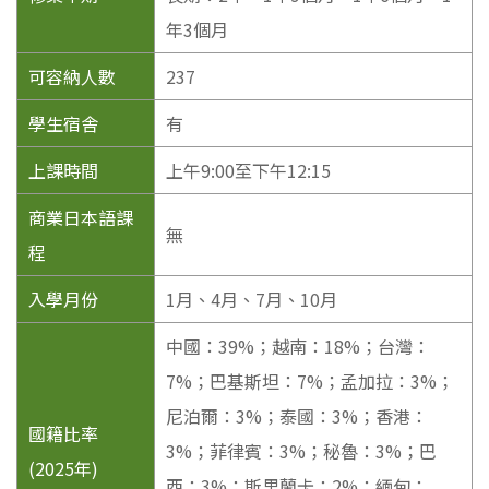
年3個月
可容納人數
237
學生宿舎
有
上課時間
上午9:00至下午12:15
商業日本語課
無
程
入學月份
1月、4月、7月、10月
中國：39%；越南：18%；台灣：
7%；巴基斯坦：7%；孟加拉：3%；
尼泊爾：3%；泰國：3%；香港：
國籍比率
3%；菲律賓：3%；秘魯：3%；巴
(2025年)
西：3%；斯里蘭卡：2%；緬甸：