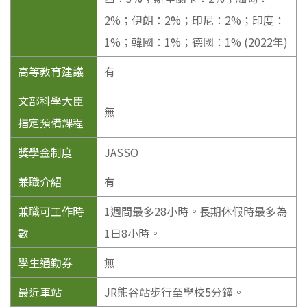
2%；伊朗：2%；印尼：2%；印度：
1%；韓國：1%；德國：1% (2022年)
高等教育建議
有
文部科學大臣
無
指定預備課程
獎學金制度
JASSO
兼職介紹
有
兼職可工作時
1週間最多28小時。長期休假時最多為
數
1日8小時。
學生通勤券
無
最近車站
JR熊谷站步行至學校5分鐘。