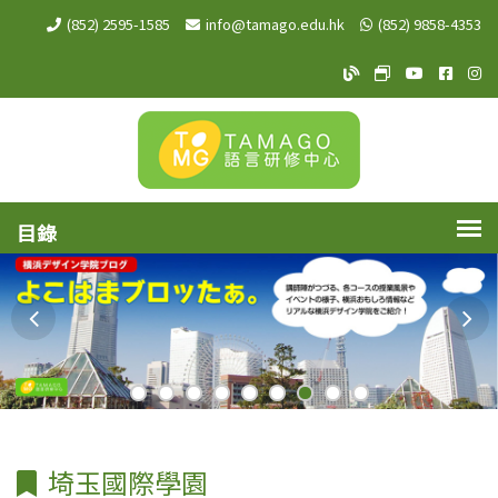
(852) 2595-1585
info@tamago.edu.hk
(852) 9858-4353
TAMAGO Blog
TAMAGO MeW
TAMAGO Y
TAMA
TA
埼玉國際學園