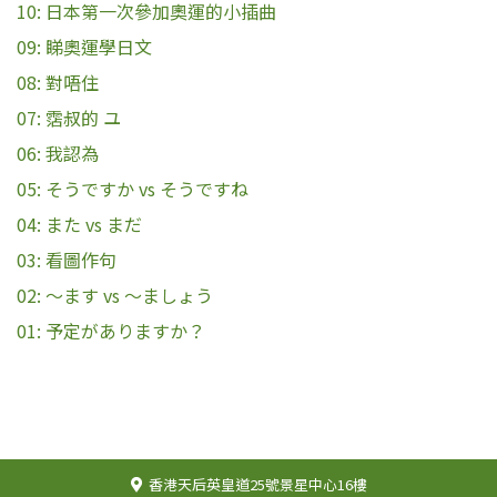
10: 日本第一次參加奧運的小插曲
09: 睇奧運學日文
08: 對唔住
07: 霑叔的 ユ
06: 我認為
05: そうですか vs そうですね
04: また vs まだ
03: 看圖作句
02: 〜ます vs 〜ましょう
01: 予定がありますか？
香港天后英皇道25號景星中心16樓