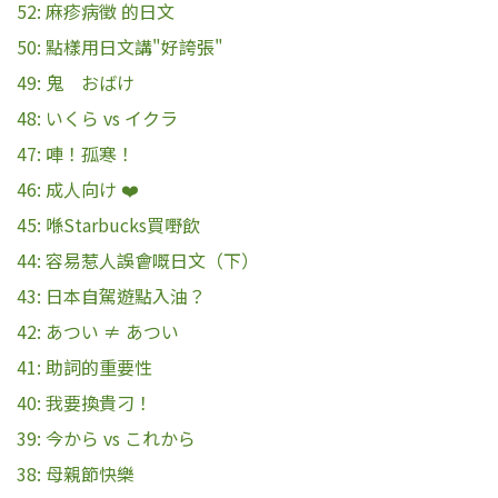
52: 麻疹病徵 的日文
50: 點樣用日文講"好誇張"
49: 鬼 おばけ
48: いくら vs イクラ
47: 唓！孤寒！
46: 成人向け ❤️
45: 喺Starbucks買嘢飲
44: 容易惹人誤會嘅日文（下）
43: 日本自駕遊點入油？
42: あつい ≠ あつい
41: 助詞的重要性
40: 我要換貴刁！
39: 今から vs これから
38: 母親節快樂