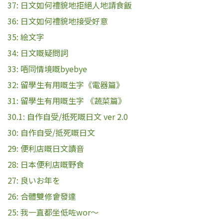
37: 日文如何禮貌地拒絕人地請食飯
36: 日文如何禮貌地接受好意
35: 絵文字
34: 日文嘅疑問詞
33: 唔同情境嘅byebye
32: 留學生有用嘅生字《電器篇》
31: 留學生有用嘅生字 《蔬菜篇》
30.1: 自作自受/抵死嘅日文 ver 2.0
30: 自作自受/抵死嘅日文
29: 便利店嘅日文讀音
28: 日本便利店嘅野食
27: 良いお年を
26: 合體雙修會發達
25: 我一直都坐低咗wor～