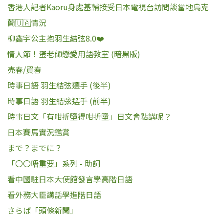
香港人記者Kaoru身處基輔接受日本電視台訪問談當地烏克
蘭🇺🇦情況
柳鑫宇公主抱羽生結弦8.0❤️
情人節！蛋老師戀愛用語教室 (暗黑版)
売春/買春
時事日語 羽生結弦選手 (後半)
時事日語 羽生結弦選手 (前半)
時事日文「有咁折墮得咁折墮」日文會點講呢？
日本賽馬實況鑑賞
まで？までに？
「〇〇唔重要」系列 - 助詞
看中國駐日本大使館發言學高階日語
看外務大臣講話學進階日語
さらば​「頭條新聞​」