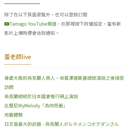
除了在以下頁面瀏覧外，也可以登錄訂閱
Tamago YouTube頻道
，在那裡按下鈴鐺設定，當有新
影片上傳時便會收到通知。
蛋老師live
身處大阪的烏克蘭人商人，收看澤連斯基總統演說之後接受
訪問
烏克蘭總統於日本國會進行網上演說
比堅尼MyMelody「為你而著」
地震體驗
日文是最大的武器 - 烏克蘭人ポルホメンコボグダンさん