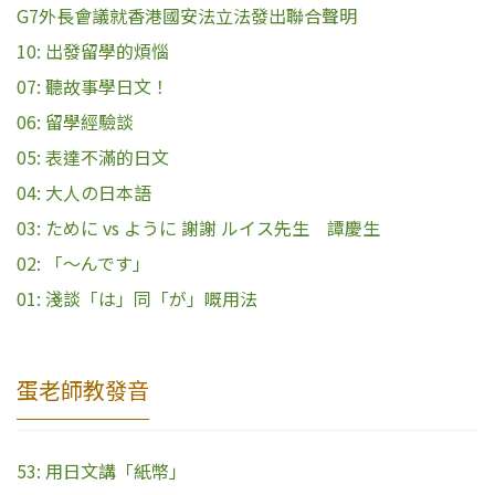
G7外長會議就香港​國安法立法發出聯合聲明
10: 出發留學的煩惱
07: 聽故事學日文！
06: 留學經驗談
05: 表達不滿的日文
04: 大人の日本語
03: ために vs ように 謝謝 ルイス先生 譚慶生
02: 「〜んです」
01: 淺談「は」同「が」嘅用法
蛋老師教發音
53: 用日文講「紙幣」