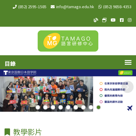
(852) 2595-1585
info@tamago.edu.hk
(852) 9858-4353
TAMAGO Blog
TAMAGO MeW
TAMAGO Y
TAMA
TA
教學影片