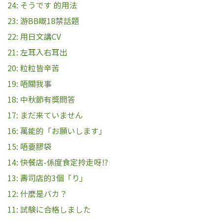
24: そうです 的用法
23: 游BB嘅18禁話題
22: 用日文講CV
21: 左耳入右耳出
20: 粒粒皆辛苦
19: 唔關我事
18: 中秋節有獎問答
17: まだ来ていません
16: 萬能的「お願いします」
15: 唔要膠袋
14: 快餐店-係度食定拎走呀!?
13: 壽司店的3個「り」
12: 什麼是バカ？
11: 試験に合格しました