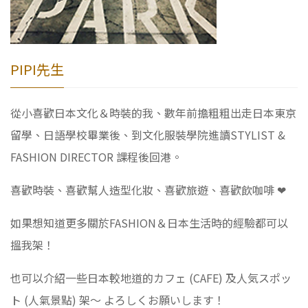
PIPI先生
從小喜歡日本文化＆時裝的我、數年前擔粗粗出走日本東京
留學、日語學校畢業後、到文化服裝學院進讀STYLIST &
FASHION DIRECTOR 課程後回港。
喜歡時裝、喜歡幫人造型化妝、喜歡旅遊、喜歡飲咖啡 ❤
如果想知道更多關於FASHION＆日本生活時的經驗都可以
搵我架！
也可以介紹一些日本較地道的カフェ (CAFE) 及人気スポッ
ト (人氣景點) 架～ よろしくお願いします！