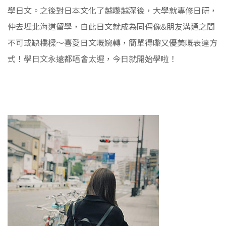
學日文。之後對日本文化了越嚟越深後，大學就專修日研，
仲去埋北海道留學，自此日文就成為同偶像&朋友溝通之間
不可或缺橋樑～喜愛日文嘅婉轉，簡單得嚟又優美嘅表達方
式！學日文永遠都唔會太遲，今日就開始學啦！