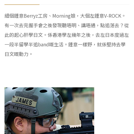
細個鍾意Berryz工房、Morning娘，大個左鍾意V-ROCK。
有一次去完握手會之後發現聽唔明、講唔通，點追落去？從
此的起心肝學日文。係香港學左幾年之後，去左日本度過左
一段半留學半追band嘅生活。鍾意一樣野，就係堅持去學
日文嘅動力。