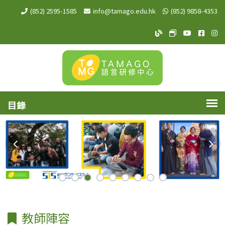
(852) 2595-1585
info@tamago.edu.hk
(852) 9858-4353
TAMAGO Blog
TAMAGO MeW
TAMAGO Y
TAMA
TA
教師陣容