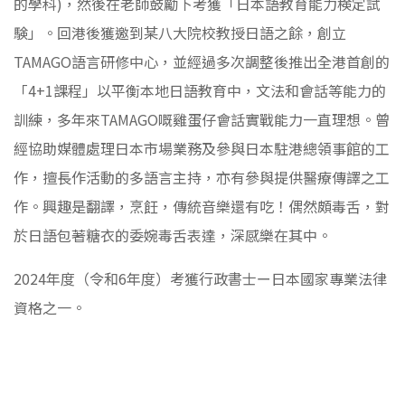
的學科)，然後在老師鼓勵下考獲「日本語教育能力検定試
験」。回港後獲邀到某八大院校教授日語之餘，創立
TAMAGO語言研修中心，並經過多次調整後推出全港首創的
「4+1課程」以平衡本地日語教育中，文法和會話等能力的
訓練，多年來TAMAGO嘅雞蛋仔會話實戰能力一直理想。曾
經協助媒體處理日本市場業務及參與日本駐港總領事館的工
作，擅長作活動的多語言主持，亦有參與提供醫療傳譯之工
作。興趣是翻譯，烹飪，傳統音樂還有吃！偶然頗毒舌，對
於日語包著糖衣的委婉毒舌表達，深感樂在其中。
2024年度（令和6年度）考獲行政書士ー日本國家專業法律
資格之一。