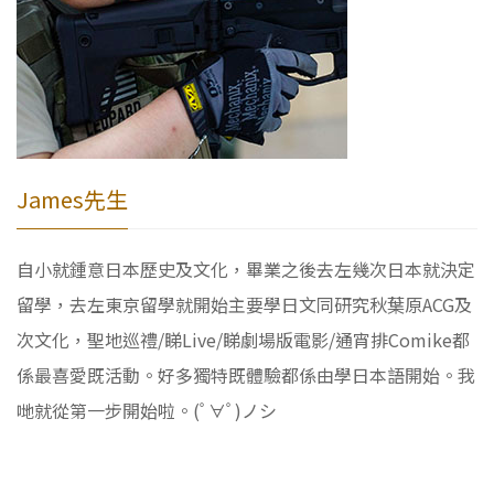
James先生
自小就鍾意日本歷史及文化，畢業之後去左幾次日本就決定
留學，去左東京留學就開始主要學日文同研究秋葉原ACG及
次文化，聖地巡禮/睇Live/睇劇場版電影/通宵排Comike都
係最喜愛既活動。好多獨特既體驗都係由學日本語開始。我
哋就從第一步開始啦。(ﾟ∀ﾟ)ノシ