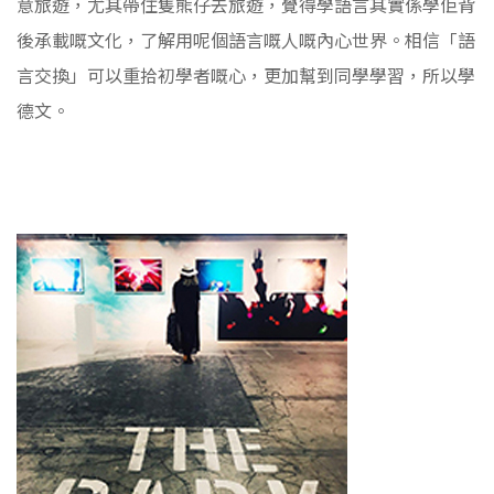
意旅遊，尤其帶住隻熊仔去旅遊，覺得學語言其實係學佢背
後承載嘅文化，了解用呢個語言嘅人嘅內心世界。相信「語
言交換」可以重拾初學者嘅心，更加幫到同學學習，所以學
德文。