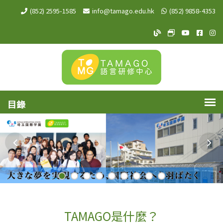
(852) 2595-1585
info@tamago.edu.hk
(852) 9858-4353
TAMAGO Blog
TAMAGO MeW
TAMAGO Y
TAMA
TA
TAMAGO是什麼？